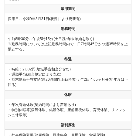
雇用期間
採用日～令和9年3月31日(状況により更新有)
勤務時間
午前8時30分～午後5時15分(土日祝･年末年始を除く)
※勤務時間については上記勤務時間内で一日7時間45分かつ週35時間を上
限とする。
待遇
・時給：2,002円(地域手当相当分含む)
・通勤手当(組合規定により支給)
・期末勤勉手当支給(週20時間以上勤務者)：年2回 4.65ヶ月分(初年度は下
回る)
休暇
・年次有給休暇(契約時間により変動あり)
・特別休暇等(病気休暇、結婚休暇、産前産後休暇、育児休業、リフレッ
シュ休暇等)
福利厚生
・社会保険完備(健康保険、厚生年金、雇用保険、労災保険)