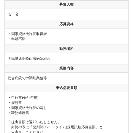
募集人数
若干名
応募資格
・国家資格免許証取得者
・年齢不問
勤務場所
国民健康保険山城病院組合
業務内容
総合病院での調剤業務等
申込必要書類
・申込書(会計年度)
・履歴書
・国家資格免許証の写し
・職務経歴書
※提出書類は返却いたしません。
※封筒の表に「薬剤師(パートタイム)採用試験応募書類」と
朱書きしてください。