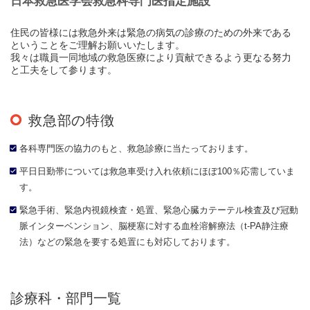
日本救急医学会救急科専門医指定施設
住民の皆様には救急外来は緊急の病気の診療のための外来である
ということをご理解お願いいたします。
我々は職員一同地域の救急医療により貢献できるよう更なる努力
と工夫をして参ります。
救急部の特徴
各科専門医の協力のもと、救急診療に当たっております。
平日日勤帯については救急車受け入れ依頼にほぼ100％応需していま
す。
緊急手術、緊急内視鏡検査・処置、緊急心臓カテーテル検査及び冠動
脈インターベンション、脳梗塞に対する血栓溶解療法（t-PA静注療
法）などの緊急を要する処置にも対応しております。
診療科・部門一覧